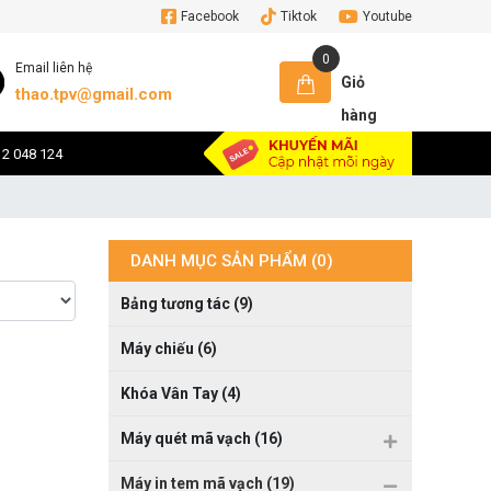
Facebook
Tiktok
Youtube
0
Email liên hệ
Giỏ
thao.tpv@gmail.com
hàng
12 048 124
DANH MỤC SẢN PHẨM (0)
Bảng tương tác (9)
Máy chiếu (6)
Khóa Vân Tay (4)
Máy quét mã vạch (16)
Máy in tem mã vạch (19)