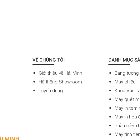
VỀ CHÚNG TÔI
DANH MỤC S
Giới thiệu về Hải Minh
Bảng tương
Hệ thống Showroom
Máy chiếu
Tuyển dụng
Khóa Vân T
Máy quét m
Máy in tem
Máy in hóa 
Phần mềm b
Máy tính ti
ẢI MINH