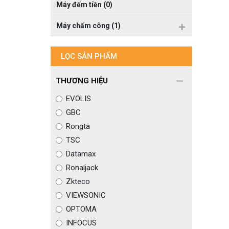
Máy đếm tiền (0)
Máy chấm công (1)
LỌC SẢN PHẨM
THƯƠNG HIỆU
EVOLIS
GBC
Rongta
TSC
Datamax
Ronaljack
Zkteco
VIEWSONIC
OPTOMA
INFOCUS