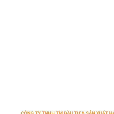
CÔNG TY TNHH TM ĐẦU TƯ & SẢN XUẤT H