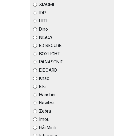
XIAOMI
IDP
HITI
Dino
NISCA
EDISECURE
BOXLIGHT
PANASONIC
EIBOARD
Khác
Eiki
Hanshin
Newline
Zebra
Imou
Hải Minh
Intermec