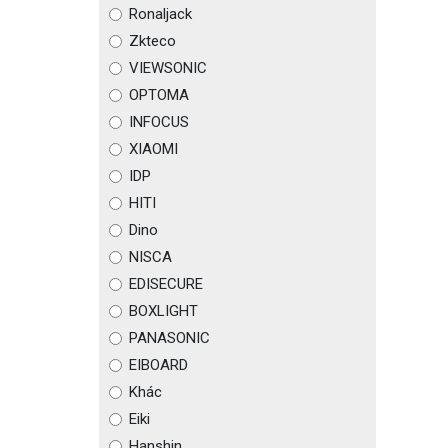
Ronaljack
Zkteco
VIEWSONIC
OPTOMA
INFOCUS
XIAOMI
IDP
HITI
Dino
NISCA
EDISECURE
BOXLIGHT
PANASONIC
EIBOARD
Khác
Eiki
Hanshin