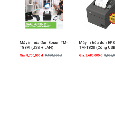
Máy in hóa đơn Epson TM-
Máy in hóa đơn EP
T88VI (USB + LAN)
TM-T82II (Cổng US
Giá: 8,700,000 đ
9,150,000 đ
Giá: 3,685,000 đ
3,905,0