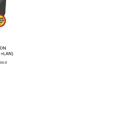
SON
B+LAN)
00 đ