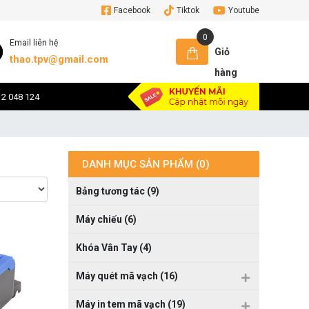
Facebook
Tiktok
Youtube
0
Email liên hệ
Giỏ
thao.tpv@gmail.com
hàng
12 048 124
DANH MỤC SẢN PHẨM (0)
Bảng tương tác (9)
Máy chiếu (6)
Khóa Vân Tay (4)
Máy quét mã vạch (16)
Máy in tem mã vạch (19)