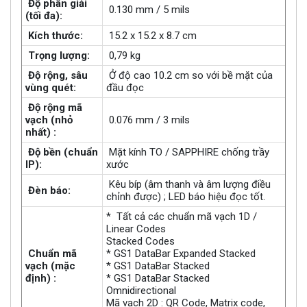
Độ phân giải
0.130 mm / 5 mils
(tối đa):
Kích thước:
15.2 x 15.2 x 8.7 cm
Trọng lượng:
0,79 kg
Độ rộng, sâu
Ở độ cao 10.2 cm so với bề mặt của
vùng quét:
đầu đọc
Độ rộng mã
vạch (nhỏ
0.076 mm / 3 mils
nhất) :
Độ bền (chuẩn
Mặt kính TO / SAPPHIRE chống trầy
IP):
xước
Kêu bíp (âm thanh và âm lượng điều
Đèn báo:
chỉnh được) ; LED báo hiệu đọc tốt.
* Tất cả các chuẩn mã vạch 1D /
Linear Codes
Stacked Codes
Chuẩn mã
* GS1 DataBar Expanded Stacked
vạch (mặc
* GS1 DataBar Stacked
định) :
* GS1 DataBar Stacked
Omnidirectional
Mã vạch 2D : QR Code, Matrix code,