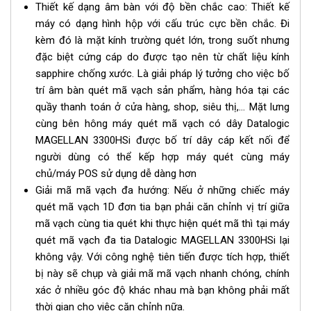
Thiết kế dạng âm bàn với độ bền chắc cao: Thiết kế
máy có dạng hình hộp với cấu trúc cực bền chắc. Đi
kèm đó là mặt kính trường quét lớn, trong suốt nhưng
đặc biệt cứng cáp do được tạo nên từ chất liệu kính
sapphire chống xước. Là giải pháp lý tưởng cho việc bố
trí âm bàn quét mã vạch sản phẩm, hàng hóa tại các
quầy thanh toán ở cửa hàng, shop, siêu thị,… Mặt lưng
cùng bên hông
máy quét mã vạch có dây
Datalogic
MAGELLAN 3300HSi được bố trí dây cáp kết nối để
người dùng có thể kếp hợp máy quét cùng máy
chủ/máy POS sử dụng dễ dàng hơn
Giải mã mã vạch đa hướng: Nếu ở những chiếc máy
quét mã vạch 1D đơn tia bạn phải căn chỉnh vị trí giữa
mã vạch cùng tia quét khi thực hiện quét mã thì tại máy
quét mã vạch đa tia Datalogic MAGELLAN 3300HSi lại
không vậy. Với công nghệ tiên tiến được tích hợp, thiết
bị này sẽ chụp và giải mã mã vạch nhanh chóng, chính
xác ở nhiều góc độ khác nhau mà bạn không phải mất
thời gian cho việc căn chỉnh nữa.