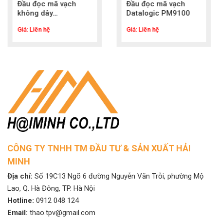
Đầu đọc mã vạch
Đầu đọc mã vạch
không dây
Datalogic PM9100
DATALOGIC
Giá: Liên hệ
Giá: Liên hệ
PowerScan PBT7100
CÔNG TY TNHH TM ĐẦU TƯ & SẢN XUẤT HẢI
MINH
Địa chỉ:
Số 19C13 Ngõ 6 đường Nguyễn Văn Trỗi, phường Mộ
Lao, Q. Hà Đông, TP. Hà Nội
Hotline:
0912 048 124
Email:
thao.tpv@gmail.com